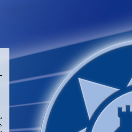
a
s
o