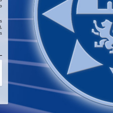
o
os
,
us