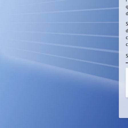
q
S
c
c
S